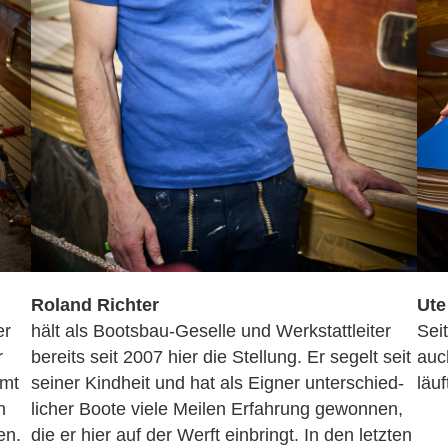
Roland Richter
Ute
er
hält als Bootsbau-Geselle und Werkstatt­leiter
Sei
r
bereits seit 2007 hier die Stellung. Er segelt seit
auc
amt
seiner Kindheit und hat als Eigner unter­schied­
läuf
n
licher Boote viele Meilen Erfahrung gewonnen,
en.
die er hier auf der Werft einbringt. In den letzten