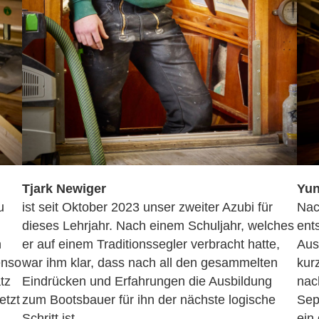
Tjark Newiger
Yun
u
ist seit Oktober 2023 unser zweiter Azubi für
Nac
dieses Lehrjahr. Nach einem Schuljahr, welches
ent
h
er auf einem Traditionssegler verbracht hatte,
Aus
enso
war ihm klar, dass nach all den gesammelten
kur
tz
Eindrücken und Erfahrungen die Ausbildung
nach
etzt
zum Bootsbauer für ihn der nächste logische
Sep
Schritt ist.
ein