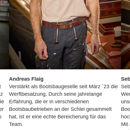
Andreas Flaig
Seb
t
Verstärkt als Bootsbaugeselle seit März `23 die
Seb
nz
Werftbesatzung. Durch seine jahrelange
Wer
ie
Erfahrung, die er in verschiedenen
uns
er
Bootsbaubetrieben an der Schlei gesammelt
Boo
o
hat, ist er eine echte Bereicherung für das
hoc
Team.
Mit