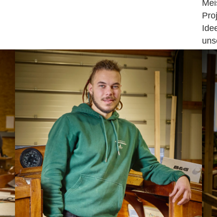
Mei
Pro
Ide
uns