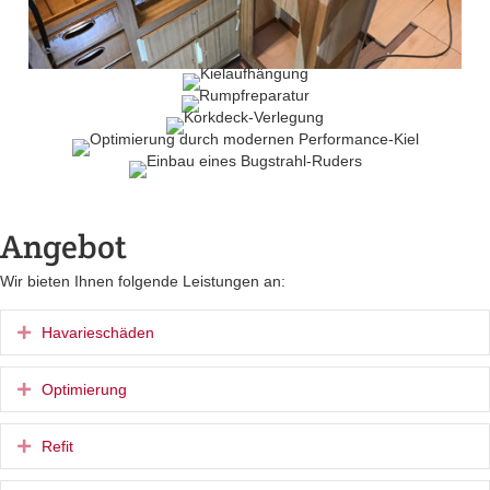
Angebot
Wir bieten Ihnen folgende Leistungen an:
Expand
Havarieschäden
Expand
Optimierung
Expand
Refit