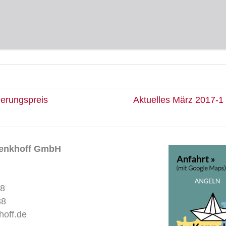
ierungspreis
Aktuelles März 2017-1
Renkhoff GmbH
38
38
off.de